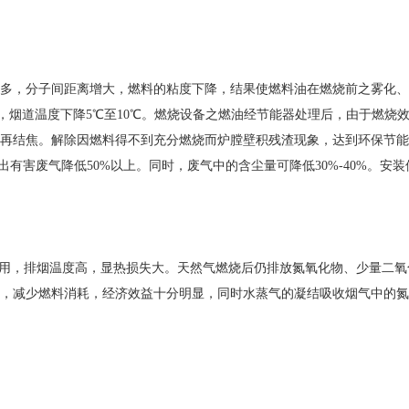
多，分子间距离增大，燃料的粘度下降，结果使燃料油在燃烧前之雾化、
，烟道温度下降5℃至10℃。燃烧设备之燃油经节能器处理后，由于燃烧效率
再结焦。解除因燃料得不到充分燃烧而炉膛壁积残渣现象，达到环保节能
，排出有害废气降低50%以上。同时，废气中的含尘量可降低30%-40%。
利用，排烟温度高，显热损失大。天然气燃烧后仍排放氮氧化物、少量二
，减少燃料消耗，经济效益十分明显，同时水蒸气的凝结吸收烟气中的氮