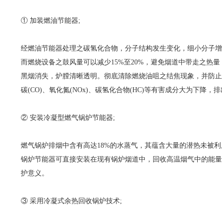
① 加装燃油节能器;
经燃油节能器处理之碳氢化合物，分子结构发生变化，细小分子增
而燃烧设备之鼓风量可以减少15%至20%，避免烟道中带走之热量
黑烟消失，炉膛清晰透明。彻底清除燃烧油咀之结焦现象，并防止
碳(CO)、氧化氮(NOx)、碳氢化合物(HC)等有害成分大为下降
② 安装冷凝型燃气锅炉节能器;
燃气锅炉排烟中含有高达18%的水蒸气，其蕴含大量的潜热未被
锅炉节能器可直接安装在现有锅炉烟道中，回收高温烟气中的能量
护意义。
③ 采用冷凝式余热回收锅炉技术;